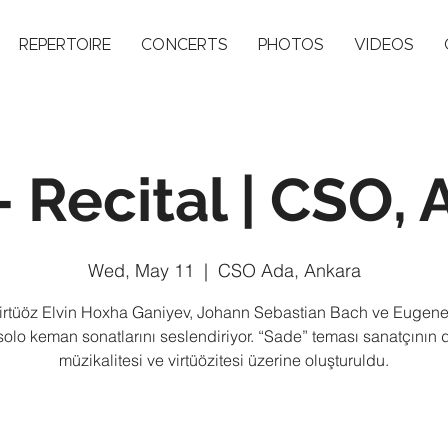
REPERTOIRE
CONCERTS
PHOTOS
VIDEOS
 Recital | CSO,
Wed, May 11
  |  
CSO Ada, Ankara
irtüöz Elvin Hoxha Ganiyev, Johann Sebastian Bach ve Eugene
solo keman sonatlarını seslendiriyor. “Sade” teması sanatçının 
müzikalitesi ve virtüözitesi üzerine oluşturuldu.
Tickets are not on sale