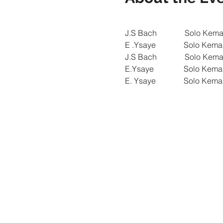
Tickets | Biletler
J.S Bach              Solo K
E .Ysaye              Solo Ke
J.S Bach              Solo K
E.Ysaye               Solo K
E. Ysaye              Solo Ke
Read More >