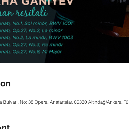
ion
Bulvarı, No: 38 Opera, Anafartalar, 06330 Altındağ/Ankara, Tü
ent