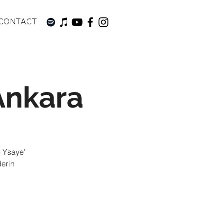
CONTACT
 Ankara
 Ysaye’
derin